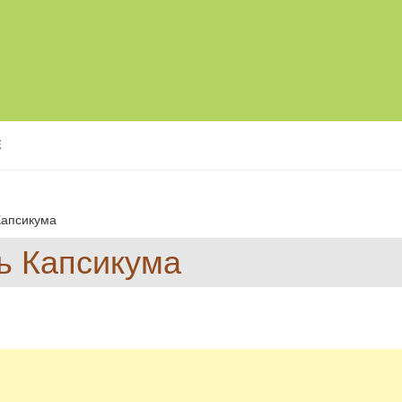
Е
Капсикума
ь Капсикума