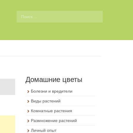
П
о
и
с
к
д
л
я
:
Домашние цветы
Болезни и вредители
Виды растений
Комнатные растения
Размножение растений
Личный опыт