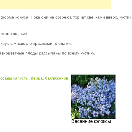
рме конуса. Пока они не созреют, торчат свечками вверх, кустик
темно-красные.
и круглымисветло-красными плодами.
азноцветные плоды рассыпаны по всему кустику.
Весенние флоксы