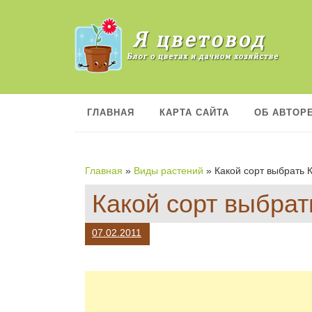
П
е
р
е
й
т
и
к
ГЛАВНАЯ
КАРТА САЙТА
ОБ АВТОР
с
о
д
е
Главная
»
Виды растений
»
Какой сорт выбрать 
р
ж
Какой сорт выбрат
а
н
и
07.02.2011
ю