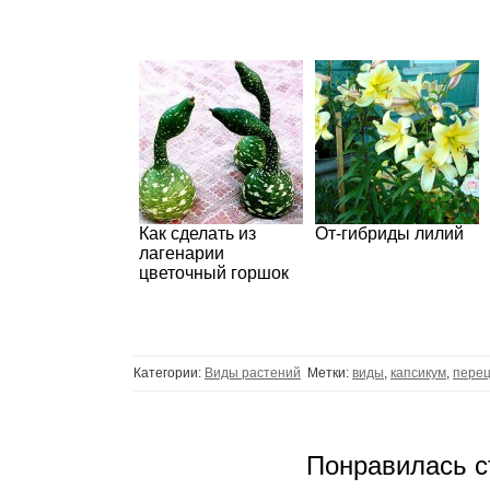
Как сделать из
От-гибриды лилий
лагенарии
цветочный горшок
Категории:
Виды растений
Метки:
виды
,
капсикум
,
пере
Понравилась с