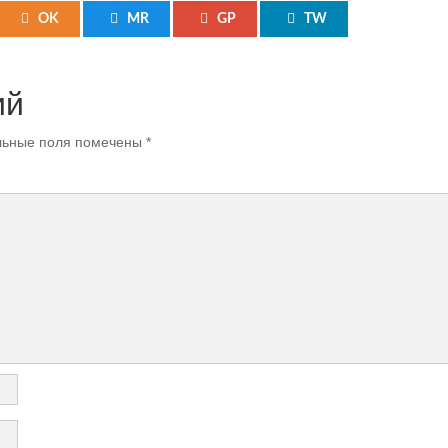
OK
MR
GP
TW
ий
ьные поля помечены
*