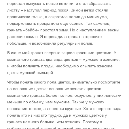
перестал выпускать новые веточки, и стал сбрасывать
листву – наступил период покоя. Зимой ветки стояли
практически голые, я сократила полив до минимума,
подкармливать прекратила еще осенью. Так саженец
граната «бейби» простоял зиму. Но с наступлением весны
растение ожило. Я пересадила гранат в горшочек
побольше, и возобновила регулярный полив.
В июне мой гранат впервые зацвел красными цветами. У
комнатного граната два вида цветков – мужские и женские,
и чтобы получить плоды, необходимо опылить женские
цветы мужской пыльцой.
Чтобы понять какого пола цветок, внимательно посмотрите
на основание цветка: основание женских цветков
комнатного граната более полное, округлое, у них лепестки
меньше по объему, чем мужские. Так же у мужских
основание тонкое, а лепестки крупные. Хотя с первого вида
понять кто из них кто трудно, да и мужских цветков у
граната намного больше, чем женских. Поэтому я
выбирала самый крупный мужской цветок и опыляла его