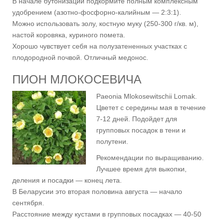
В начале бутонизации подкормите полным комплексным
удобрением (азотно-фосфорно-калийным — 2:3:1).
Можно использовать золу, костную муку (250-300 г/кв. м),
настой коровяка, куриного помета.
Хорошо чувствует себя на полузатененных участках с
плодородной почвой. Отличный медонос.
ПИОН МЛОКОСЕВИЧА
Paeonia Mlokosewitschii Lomak.
Цветет с середины мая в течение
7-12 дней. Подойдет для
групповых посадок в тени и
полутени.
Рекомендации по выращиванию.
Лучшее время для выкопки,
деления и посадки — конец лета.
В Беларусии это вторая половина августа — начало
сентября.
Расстояние между кустами в групповых посадках — 40-50