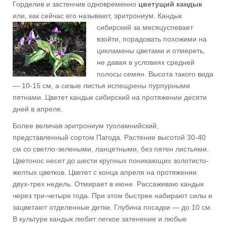
Горделив и застенчив одновременно
цветущий кандык
или, как сейчас его называют, эритрониум. Кандык
сибирский за
месяцуспевает
взойти, порадовать похожими на
цикламены цветами и отмереть,
не давая в условиях средней
полосы семян. Высота такого вида
— 10-15 см, а сизые листья испещрены пурпурными
пятнами. Цветет кандык сибирский на протяжении десяти
дней в апреле.
Более величав эритрониум туоламнийский,
представленный сортом Пагода. Растение высотой 30-40
см со светло-зелеными, ланцетными, без пятен листьями.
Цветонос несет до шести крупных поникающих золотисто-
желтых цветков. Цветет с конца апреля на протяжении
двух-трех недель. Отмирает в июне. Рассаживаю кандык
через три-четыре года. При этом быстрее набирают силы и
зацветают отделенные детки. Глубина посадки — до 10 см.
В культуре кандык любит легкое затенение и любые