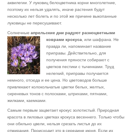
аквилегии. У луковиц белоцветника корни многолетние,
поэтому их нельзя удалять, иначе растения будут
несколько лет болеть и по этой же причине выкопанные
луковицы не пересушивают.
Солнечные
апрельские дни радуют разноцветными
коврами
крокуса
, или шафрана. Не
правда ли, напоминает название
приправы. Действительно, для
получения пряности собирают с
цветков пестики с тычинками. Труд
нелегкий, приправы получается
немного, отсюда и ее цена. Но цветоводов больше
привлекают колокольчатые цветки белых, желтых,
сиреневых тонов с полосками, штрихами, пятнами,
жилками, каемками.
Самым первым зацветает крокус золотистый. Природная
красота в лиловых цветках крокуса весеннего. Только чтобы
они обильно цвели, нельзя срезать листья до их
отмирания. Происходит это в середине июня. Если их