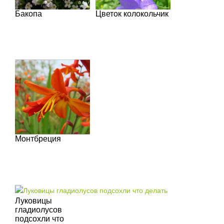
Бакопа
Цветок колокольчик
Монтбреция
Луковицы
гладиолусов
подсохли что