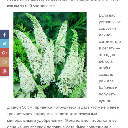
как вы за ней ухаживаете.
Если вас
устраивают
соцветия
длиной
сантиметро
в десять —
это одно
дело, а
чтобы
создать
рай для
бабочек и
получить
султаны
длиной 50 см, придется потрудиться и дать кусту не менее
трех-четырех подкормок за лето комплексными
минеральными удобрениями. Желательно, чтобы хотя бы
одна из них впервой половине лета была совмещена с