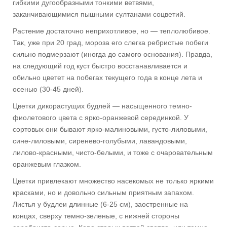
гибкими дугообразными тонкими ветвями,
заканчивающимися пышными султанами соцветий.
Растение достаточно неприхотливое, но — теплолюбивое.
Так, уже при 20 град, мороза его слегка ребристые побеги
сильно подмерзают (иногда до самого основания). Правда,
на следующий год куст быстро восстанавливается и
обильно цветет на побегах текущего года в конце лета и
осенью (30-45 дней).
Цветки дикорастущих будлей — насыщенного темно-
фиолетового цвета с ярко-оранжевой серединкой. У
сортовых они бывают ярко-малиновыми, густо-лиловыми,
сине-лиловыми, сиренево-голубыми, лавандовыми,
лилово-красными, чисто-белыми, и тоже с очаровательным
оранжевым глазком.
Цветки привлекают множество насекомых не только яркими
красками, но и довольно сильным приятным запахом.
Листья у будлеи длинные (6-25 см), заостренные на
концах, сверху темно-зеленые, с нижней стороны