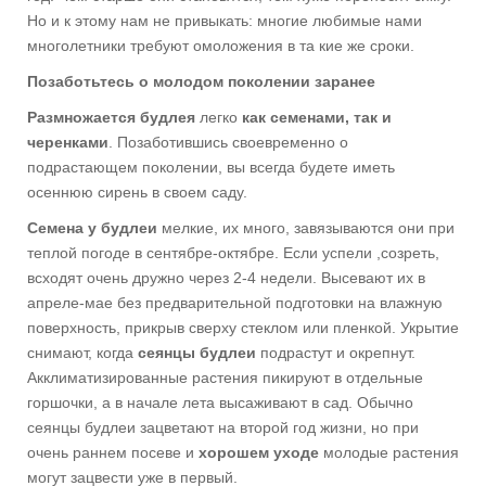
Но и к этому нам не привыкать: многие любимые нами
многолетники требуют омоложения в та кие же сроки.
Позаботьтесь о молодом поколении заранее
Размножается будлея
легко
как семенами, так и
черенками
. Позаботившись своевременно о
подрастающем поколении, вы всегда будете иметь
осеннюю сирень в своем саду.
Семена у будлеи
мелкие, их много, завязываются они при
теплой погоде в сентябре-октябре. Если успели ,созреть,
всходят очень дружно через 2-4 недели. Высевают их в
апреле-мае без предварительной подготовки на влажную
поверхность, прикрыв сверху стеклом или пленкой. Укрытие
снимают, когда
сеянцы будлеи
подрастут и окрепнут.
Акклиматизированные растения пикируют в отдельные
горшочки, а в начале лета высаживают в сад. Обычно
сеянцы будлеи зацветают на второй год жизни, но при
очень раннем посеве и
хорошем уходе
молодые растения
могут зацвести уже в первый.