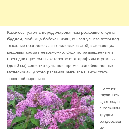
Казалось, устоять перед очарованием роскошного
куста
будлеи
, любимца бабочек, изящно изогнувшего ветки под
тяжестью оранжевоглазых лиловых кистей, источающих
медовый аромат, невозможно. Судя по размещенным в
последних цветочных каталогах фотографиям огромных
(до 50 см) соцветий-султанов, прямо-таки облепленных
мотыльками, у этого растения были все шансы стать
«осенней сиренью».
Но — не
случилось.
Цветоводы,
с большим
трудом
раздобывш
ие