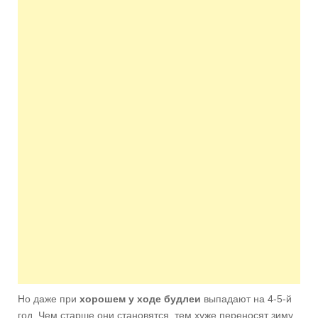
Но даже при
хорошем у ходе будлеи
выпадают на 4-5-й
год. Чем старше они становятся, тем хуже переносят зиму.