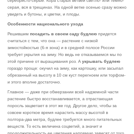
серебристо-серые. Кора старых ветвей светло- или темно-
серая, вся в трещинах. На одной ветке осенью сразу можно
увидеть и бутоны, и цветки, и плоды.
Особенности национального ухода
Решившим
посадить в своем саду будлею
придется
считаться с тем, что она — растение с низкой
зимостойкостью (6-я зона) и в средней полосе России
требует укрытия на зиму. Но ведь не отказываемся мы по
этой причине от выращивания роз. А
укрывать будлею
гораздо проще: окучил на зиму, как картошку, или засыпал
обрезанный на высоту в 10 см куст перегноем или торфом-
и этого вполне достаточно.
Главное — даже при обмерзании всей надземной части
растение быстро восстанавливается, а отрастающая
поросль зацветает в этот же год. Другое дело, чтобы за
совсем короткое время нарастить массу высотой в
полтора-два метра, будлее требуется много питательных
веществ. То есть величина соцветий, а значит и
продолжительность ее цветения напрямую зависят от того,