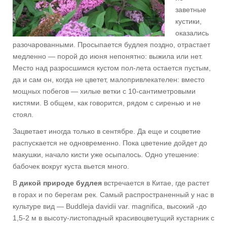
заветные
кустики,
оказались
разочарованными. Просыпается будлея поздно, отрастает
медленно — порой до июня непонятно: выжила или нет.
Место над разросшимся кустом пол-лета остается пустым,
да и сам он, когда не цветет, малопривлекателен: вместо
мощных побегов — хилые ветки с 10-сантиметровыми
кистями. В общем, как говорится, рядом с сиренью и не
стоял.
Зацветает иногда только в сентябре. Да еще и соцветие
распускается не одновременно. Пока цветение дойдет до
макушки, начало кисти уже осыпалось. Одно утешение:
бабочек вокруг куста вьется много.
В
дикой природе будлея
встречается в Китае, где растет
в горах и по берегам рек. Самый распространенный у нас в
культуре вид — Buddleja davidii var. magnifica, высокий -до
1,5-2 м в высоту-листопадный красивоцветущий кустарник с