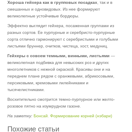
Хороша гейхера как в групповых посадках
, так и в
смешанных и одновидовых. Из нее формируют
великолепные устойчивые бордюры.
Эффектно выглядит гейхера, посаженная группами из
разных сортов. Ее пурпурные и серебристо-пурпурные
сорта отлично гармонируют с серебристыми и голубыми
листьями бруннер, очитков, чистеца, хост, медуниц.
Гейхеры с совсем темными, винными, листьями
—
великолепная подбивка для невысоких роз и других
многолетников с нежной окраской. Красивы они и на
переднем плане рядом с оранжевыми, абрикосовыми,
персиковыми, кремовыми лилейниками и
тысячелистниками.
Восхитительно смотрится темно-пурпурное или желто-
розовое пятно на изумрудном газоне.
На заметку:
Бонсай. Формирование корней (нэбари)
Похожие статьи