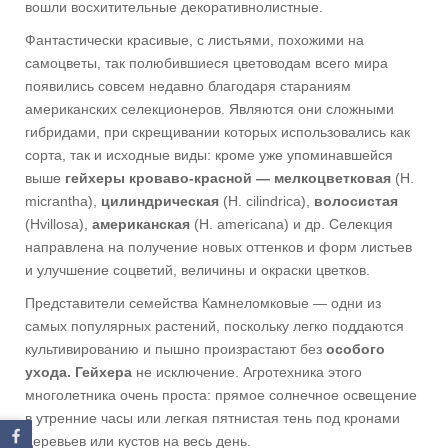
вошли восхитительные декоративнолистные.
Фантастически красивые, с листьями, похожими на
самоцветы, так полюбившиеся цветоводам всего мира
появились совсем недавно благодаря стараниям
американских селекционеров. Являются они сложными
гибридами, при скрещивании которых использовались как
сорта, так и исходные виды: кроме уже упоминавшейся
выше
гейхеры кроваво-красной — мелкоцветковая
(Н.
micrantha),
цилиндрическая
(Н. cilindrica),
волосистая
(Hvillosa),
американская
(Н. americana) и др. Селекция
направлена на получение новых оттенков и форм листьев
и улучшение соцветий, величины и окраски цветков.
Представители семейства Камнеломковые — одни из
самых популярных растений, поскольку легко поддаются
культивированию и пышно произрастают без
особого
ухода. Гейхера
не исключение. Агротехника этого
многолетника очень проста: прямое солнечное освещение
в утренние часы или легкая пятнистая тень под кронами
деревьев или кустов на весь день.