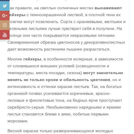
Как правило, на светлых солнечных местах
высаживают
гейхеры
с темноокрашенной листвой, в плотной тени их
розетки могут позеленеть. Сорта с оранжевыми, желтыми и
зелеными листьями лучше чувствуют себя в полутени. На
солнце они часто покрываются некрасивыми пятнами.
Своевременная обрезка цветоносов у декоративнолистных
дает возможность растениям пышнее разрастаться.
Многие
гейхеры
, в особенности колерные, в зависимости
от сложившихся внешних условий (освещенности и
температуры, места посадки, сезона)
могут значительно
менять не только сроки и обильность цветения
, но и
интенсивность и оттенки окраски листьев. Так, на богатых
органикой почвах усиливаются коричневые, красно-
лиловые и фиолетовые тона, на бедных ярче проступают
серебристо-серые. Необыкновенно нарядными и яркими
листья становятся ближе к зиме, побитые первыми
морозами.
Весной окраска только разворачивающихся молодых