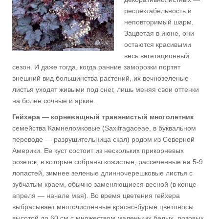
респектабельность и
неповторимый шарм.
Зацветая в июне, они
остаются красивыми
весь вегетационный
сезон. И даже тогда, когда ранние заморозки портят
внешний вид большинства растений, их вечнозеленые
листья уходят живыми под снег, лишь меняя свои оттенки
на более сочные и яркие.
Гейхера — корневищный травянистый многолетник
семейства Камнеломковые (Saxifragaceae, в буквальном
переводе — разрушительница скал) родом из Северной
Америки. Ее куст состоит из нескольких прикорневых
розеток, в которые собраны кожистые, рассеченные на 5-9
лопастей, зимнее зеленые длинночерешковые листья с
зубчатым краем, обычно заменяющиеся весной (в конце
апреля — начале мая). Во время цветения гейхера
выбрасывает многочисленные красно-бурые цветоносы
высотой до 60 см с множеством маленьких белых, розовых