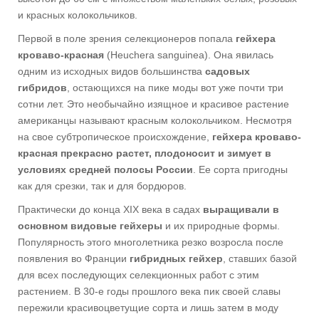
и красных колокольчиков.
Первой в поле зрения селекционеров попала
гейхера
кроваво-красная
(Heuchera sanguinea). Она явилась
одним из исходных видов большинства
садовых
гибридов
, остающихся на пике моды вот уже почти три
сотни лет. Это необычайно изящное и красивое растение
американцы называют красным колокольчиком. Несмотря
на свое субтропическое происхождение,
гейхера кроваво-
красная прекрасно растет, плодоносит и зимует в
условиях средней полосы России
. Ее сорта пригодны
как для срезки, так и для бордюров.
Практически до конца XIX века в садах
выращивали в
основном видовые гейхеры
и их природные формы.
Популярность этого многолетника резко возросла после
появления во Франции
гибридных гейхер
, ставших базой
для всех последующих селекционных работ с этим
растением. В 30-е годы прошлого века пик своей славы
пережили красивоцветущие сорта и лишь затем в моду