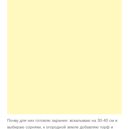
Почву для них готовлю заранее: вскапываю на 30-40 см и
выбираю сорняки, к огородной земле добавляю торф и