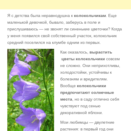
Я с детства была неравнодушна к
колокольчикам
. Еще
маленькой девочкой, бывало, заберусь в поле и
прислушиваюсь — не звонят ли синенькие цветочки? Когда
у меня появился свой собственный участок, колокольчик
средний поселился на клумбе одним из первых.
Как оказалось,
вырастить
цветы
колокольчики
совсем
не сложно. Они непри­хотливы,
холодостойки, устойчивы к
болезням и вредителям.
Вообще
коло­кольчики
предпочитают солнечные
места
, но в саду отлично себя
чувствуют под сенью
декоративной яблони.
Мои любимцы — двулетние
растения: в первый год они