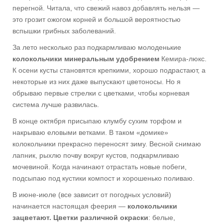
перегной. Читала, что свежий навоз до­бавлять нельзя —
это грозит ожогом корней и большой вероятностью
вспышки грибных заболеваний.
За лето несколько раз подкармливаю молоденькие
колокольчики минераль­ным удобрением
Кемира-люкс.
К осени кусты становятся крепкими, хорошо подрастают, а
некоторые из них даже выпускают цветоносы. Но я
обрываю первые стрелки с цветками, чтобы корневая
система лучше развилась.
В конце октября присыпаю клумбу сухим торфом и
накрываю еловыми ветками. В таком «домике»
колокольчики прекрасно переносят зиму. Весной снимаю
лапник, рыхлю почву вокруг кустов, подкармливаю
мочевиной. Когда начинают отрастать новые побеги,
подсыпаю под кустики компост и хорошенько поливаю.
В июне-июле (все зависит от погодных условий)
начинается настоящая фе­ерия —
колокольчики
зацветают. Цветки различной окраски
: белые,