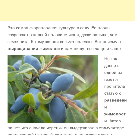
Это самая скороплодная культура в саду. Ее плоды
созревают в первой половине июня, даже раньше, чем
земляника. К тому же они весьма полезны. Вот почему о
выращивании жимолости
нам пишут все чаще и чаще.
Не так
давно в
одной из
газет я
прочитала
статью о
разведени
и
жимолост
и
. Автор
пишет, что сначала черенки он выдерживал в стимуляторе
роста корней (который, заметьте, еще нужно купить).