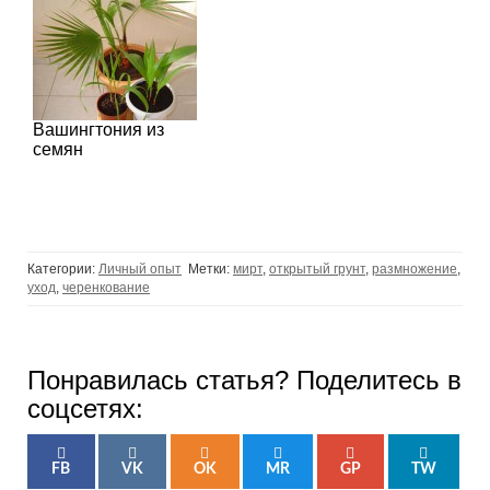
Вашингтония из
семян
Категории:
Личный опыт
Метки:
мирт
,
открытый грунт
,
размножение
,
уход
,
черенкование
Понравилась статья? Поделитесь в
соцсетях:
FB
VK
OK
MR
GP
TW