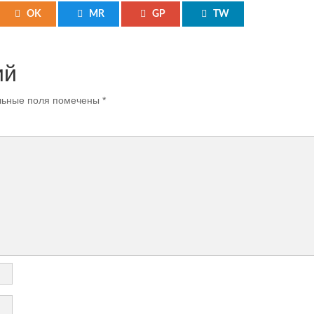
OK
MR
GP
TW
ий
ьные поля помечены
*