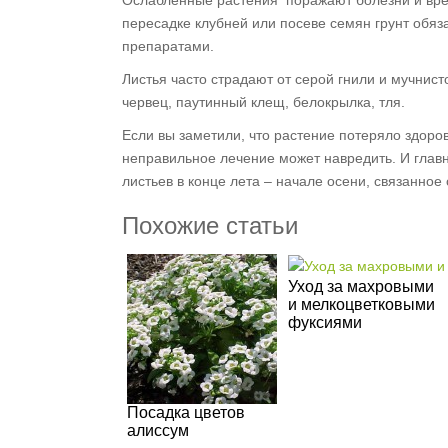
Ослабленные растения поражают болезни и вре­д
пересадке клубней или посеве семян грунт обя
препаратами.
Листья часто страдают от серой гнили и мучни­с
червец, паутинный клещ, белокрылка, тля.
Если вы заметили, что растение потеряло здоров
неправильное лечение может навредить. И глав
листьев в конце лета – начале осени, связанное
Похожие статьи
Уход за махровыми
и мелкоцветковыми
фуксиями
Посадка цветов
алиссум