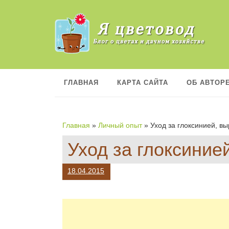
П
е
р
е
й
т
и
к
ГЛАВНАЯ
КАРТА САЙТА
ОБ АВТОР
с
о
д
е
Главная
»
Личный опыт
»
Уход за глоксинией, в
р
ж
Уход за глоксиние
а
н
и
18.04.2015
ю