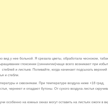
о вид у нее больной. Я срезала цветы, обработала чес­ноком, таба
ыращивании глоксинии (синнингии)ча­ще всего возникают при избы
, стеблей и листьев. Поливайте, когда начинает подсыхать верхний
ья и стебли.
пе­ратуры и сквознякам. При температуре воздуха ниже +18 град,
стья, чернеют и опадают бутоны. От сухого воздуха листья скручив
чи особенно на южных окнах могут оставить на листьях ожоги в в