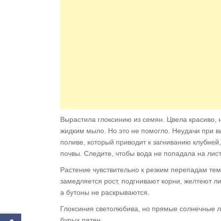
Вырастила глоксинию из семян. Цвела красиво, н
жидким мыло. Но это не помогло. Неудачи при в
поливе, кото­рый приводит к загниванию клубней
по­чвы. Следите, чтобы вода
не попадала на лист
Растение чувствительно к резким перепадам тем
замедляется рост, подгнивают корни, желтеют ли
а бу­тоны не раскрываются.
Глоксиния светолюбива, но прямые солнечные лу
бурых пятен.