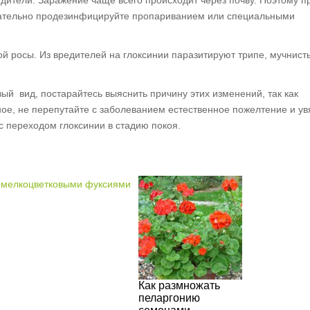
ители. Заражение чаще всего происходит через по­чву. Поэтому п
зательно проде­зинфицируйте пропарива­нием или специальными
той росы. Из вредителей на глоксинии паразитиру­ют трипе, мучнист
ый вид, постарайтесь выяснить причину этих изменений, так как
ное, не перепутайте с заболеванием естественное пожелтение и у
 с переходом глоксинии в стадию покоя.
Как размножать
пеларгонию