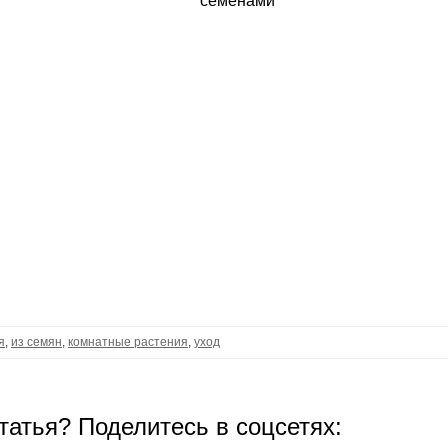
семенами
я
,
из семян
,
комнатные растения
,
уход
татья? Поделитесь в соцсетях: