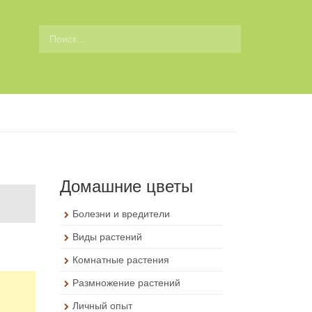
П
о
и
с
к
д
л
я
:
Домашние цветы
Болезни и вредители
Виды растений
Комнатные растения
Размножение растений
Личный опыт