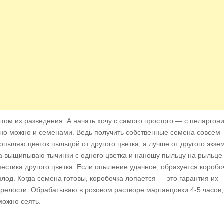
том их разведения. А начать хочу с самого простого — с пеларгони
но можно и семенами. Ведь получить собственные семена совсем
пыляю цветок пыльцой от другого цветка, а лучше от другого экзе
а выщипываю тычинки с одного цветка и наношу пыльцу на рыльце
пестика другого цветка. Если опыление удачное,
образуется коробо
плод. Когда семена готовы, коробочка лопается — это гарантия их
зрелости. Обрабатываю в розовом растворе марганцовки 4-5 часов,
можно сеять.