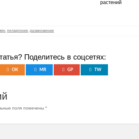
растений
мян
,
пеларгония
,
размножение
татья? Поделитесь в соцсетях:
OK
MR
GP
TW
ий
ьные поля помечены
*