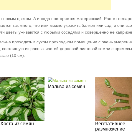
т новым цветом. А иногда повторяется материнский. Растет пелар
ется так много, что ими можно украсить балкон или сад, и они все
Эти цветы уживаются с любыми соседями и совершенно не капризн
олжна проходить в сухом прохладном помещении с очень умерен
, состоящую из равных частей дерновой листовой земли с примес
езаю (10 см).
Мальва из семян
Хоста из семян
Вегетативное
размножение