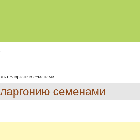
Е
ать пеларгонию семенами
еларгонию семенами