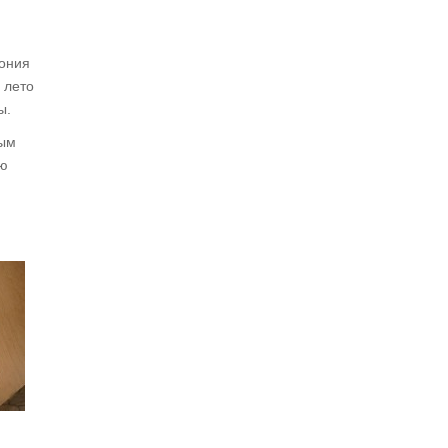
гония
 лето
ы.
ным
ью