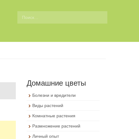
П
о
и
с
к
д
л
я
:
Домашние цветы
Болезни и вредители
Виды растений
Комнатные растения
Размножение растений
Личный опыт