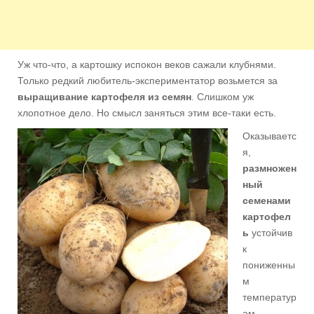
Уж что-что, а картошку испокон веков сажали клубнями.
Только редкий любитель-экспериментатор возьмется за
выращивание картофеля из семян
. Слишком уж
хлопотное дело. Но смысл заняться этим все-таки есть.
Оказываетс
я,
размножен
ный
семенами
картофел
ь
устойчив
к
пониженны
м
температур
ам,