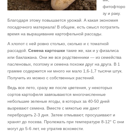
фитофторо
зу и раку.
Благодаря этому повышается урожай. А какая экономия
посадочного материала! В общем, есть смысл потратить
время на выращивание картофельной рассады.
А хлопот с ней ровно столько, сколько и с томатной
рассадой.
Семена картошки
такие же, как и у физалиса
или баклажана. Они же все родственники — из семейства
пасленовых, поэтому и семена похожи друг на друга. В 1
грамме содержится ни много ни мало 1,6-1,7 тысячи штук.
Получить их можно с собственных растений.
Ведь все лето, сразу же после цветения, у некоторых
сортов картофеля завязываются многочисленные
небольшие зеленые ягоды, в которых за 40-50 дней
вызревают семена. Вместе с мякотью им дают
перебродить 2-3 дня. Затем отмывают, просушивают и
хранят до посева. Пролежать при температуре 8-12° С они
могут до 5-6 лет, не утратив всхожести.