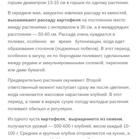
горшки диаметром 13-15 см в горшок по одному растению.
В середине мая, аккуратно извлекая рассаду из емкостей,
высаживают рассаду картофеля
на постоянное место
между растениями с интервалом в 30 см, а в междурядьях
расстояние — 50-60 см. Рассада очень нуждается в
поливах, особенно во время бутонизации, когда идет
образование столонов (подземных побегов). В этот период,
особенно в засуху, их по бороздкам поливают, сделанными
между рядами и замульчированными соломой, перегноем
или даже бумагой.
Предварительно растения окучивают. Второй
ответственный момент наступает сразу же после цветения,
когда начинается массовое нарастание клубней. В этот
период, а также в жаркую сухую погоду молодые растения
поливают обильно и регулярно.
Из одного куста
картофеля, выращенного из семени
,
получается урожай — 500-600 г клубней, весом каждый 10-
100 г. Средние и крупные клубни отправляются на кухню, а