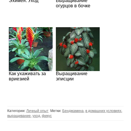
Эхимея. Уход
Выращивание
огурцов в бочке
Как ухаживать за
Выращивание
вриезией
эписции
Категории:
Личный опыт
Метки:
Бенджамина
,
в домашних условиях
,
выращивание
,
уход
,
фикус