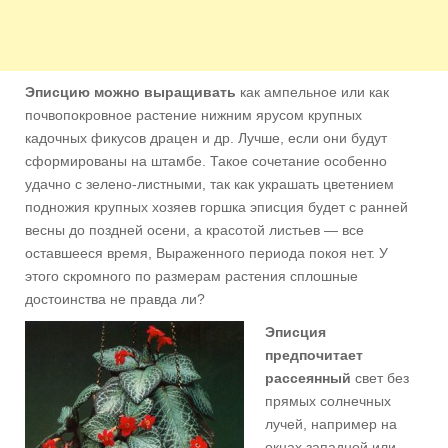
Эписцию можно выращивать
как ампельное или как
почвопокровное растение нижним ярусом крупных
кадочных фикусов драцен и др. Лучше, если они будут
сформированы на штамбе. Такое сочетание особенно
удачно с зелено-листными, так как украшать цветением
подножия крупных хозяев горшка эписция будет с ранней
весны до поздней осени, а красотой листьев — все
оставшееся время, Выраженного периода покоя нет. У
этого скромного по размерам растения сплошные
достоинства не правда ли?
Эписция
предпочитает
рассеянный
свет без
прямых солнечных
лучей, например на
окнах западной или