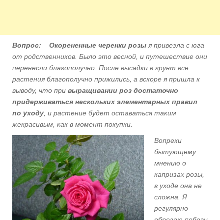
Вопрос: Окорененные черенки розы
я привезла с юга
от родственников. Было это весной, и путешествие они
перенесли благополучно. После высадки в грунт все
растения благополучно прижились, а вскоре я пришла к
выводу, что при
выращивании роз достаточно
придерживаться нескольких элементарных правил
по уходу
, и растение будет оставаться таким
же
красивым, как в момент покупки.
Вопреки
бытующему
мнению о
капризах розы,
в уходе она не
сложна. Я
регулярно
обрезаю побеги