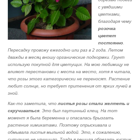
с увядшими
цветками,
благодаря чему
розочка
цветет
постоянно
.
Пересадку провожу ежегодно или раз в 2 года. Летом
дважды в месяц вношу органические подкормки. Грунт
использую покупной для цветущих. На мою любимицу не
влияют перестановки с места на место, хотя я читала,
что розы этого категорически не переносят. Растение
любит солнце, но требует притенения от ярких лучей в
зной.
Как-то заметила, что
листья розы стали желтеть и
скручиваться
. Это был паутинный клещ. На тот
момент я была беременна и опасалась брызгать
растение химикатами. Поэтому опрыскивала и
обмывала листья мыльной водой. Это, к сожалению,
ситуацию не улучшило. Тогда я решила обрезать кустик