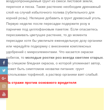
воздухопроницаемый грунт из смеси листовой земли,
перегноя и песка. Также растению необходим дренажный
слой на случай избыточного полива (губительного для
корней розы). Нелишне добавить в грунт древесный уголь.
Первую неделю после пересадки подержите розу в
парничке под целлофановым пакетом. Если опасаетесь
пересаживать цветущее растение, то до момента
пересадки хотя бы увеличьте еженедельную дозу органики
или чередуйте подкормку с внесением комплексных
удобрений с микроэлементами. Что касается окраски
побегов, то
молодые ростки роз всегда светлее старых
.
Но слишком бледная окраска, о которой упоминает автор,
может быть симптомом нехватки питания: грунт
использован торфяной, а раствор органики взят слабый.
На страже против основного вредителя