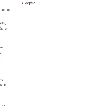
Ферма
ываются
моны) —
йствия,
—
ая
ют
ии.
аще
ны и
ации