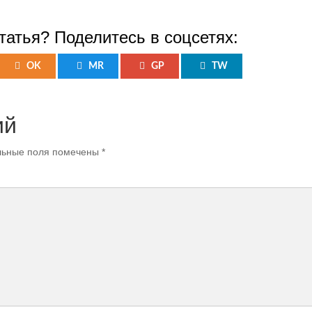
татья? Поделитесь в соцсетях:
OK
MR
GP
TW
ий
ьные поля помечены
*