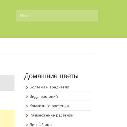
П
о
и
с
к
д
л
я
:
Домашние цветы
Болезни и вредители
Виды растений
Комнатные растения
Размножение растений
Личный опыт