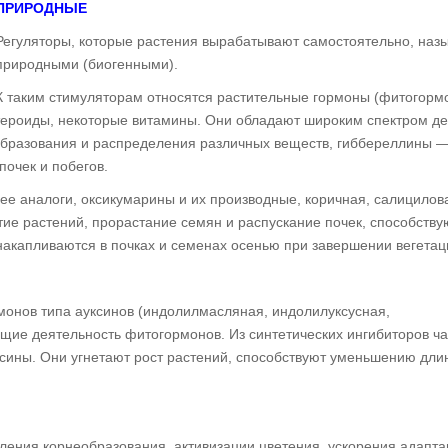
ПРИРОДНЫЕ
Регуляторы, которые растения вырабатывают самостоятельно, наз
природными (биогенными).
К таким стимуляторам относятся растительные гормоны (фитогор
тероиды, некоторые витамины. Они обладают широким спектром де
образования и распределения различных веществ, гиббереллины 
очек и побегов.
ее аналоги, оксикумарины и их производные, коричная, салицилов
тие растений, прорастание семян и распускание почек, способству
накапливаются в почках и семенах осенью при завершении вегетац
онов типа ауксинов (индолилмасляная, индолилуксусная,
ющие деятельность фитогормонов. Из синтетических ингибиторов ч
ины. Они угнетают рост растений, способствуют уменьшению дли
ления корнеобразования, активизации цветения, ускорения адапт