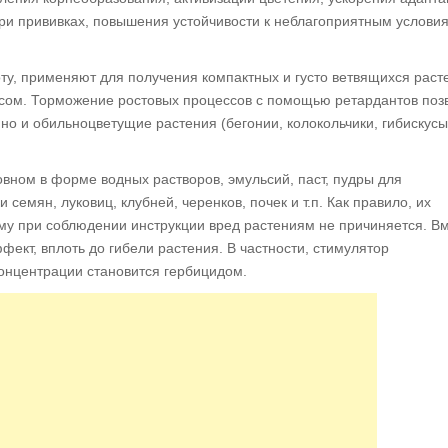
ри прививках, повышения устойчивости к неблагоприятным услови
ту, применяют для получения компактных и густо ветвящихся раст
сом. Торможение ростовых процессов с помощью ретардантов поз
но и обильноцветущие растения (бегонии, колокольчики, гибискусы
овном в форме водных растворов, эмульсий, паст, пудры для
семян, луковиц, клубней, черенков, почек и т.п. Как правило, их
му при соблюдении инструкции вред растениям не причиняется. Вм
ект, вплоть до гибели растения. В частности, стимулятор
онцентрации становится гербицидом.