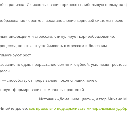
безгранична. Их использование принесет наибольшую пользу на 
образование черенков, восстановление корневой системы после
ным инфекциям и стрессам, стимулирует корнеобразование.
оцессы, повышают устойчивость к стрессам и болезням.
тимулируют рост.
зование плодов, прорастание семян и клубней, усиливают ростов
цессы.
ы — способствуют прерыванию покоя спящих почек.
бствует формированию компактных растений.
Источник «Домашние цветы», автор Михаил М
Читайте далее:
как правильно подкармливать минеральными удоб