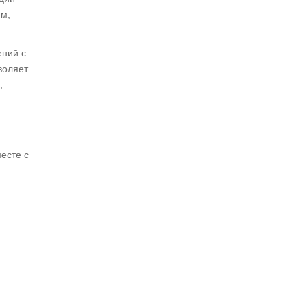
ям,
ений с
воляет
,
есте с