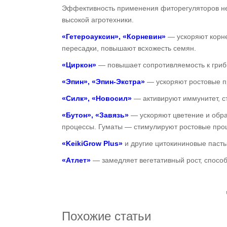
Эффективность применения фиторегуляторов не
высокой агротехники.
«Гетероауксин», «Корневин»
— ускоряют корне
пересадки, повышают всхожесть семян.
«Циркон»
— повышает сопротивляемость к гриб
«Эпин», «Эпин-Экстра»
— ускоряют ростовые пр
«Силк», «Новосил»
— активируют иммунитет, с
«Бутон», «Завязь»
— ускоряют цветение и обра
процессы. Гуматы — стимулируют ростовые про
«KeikiGrow Plus»
и другие цитокининовые паст
«Атлет»
— замедляет вегетативный рост, спосо
Похожие статьи