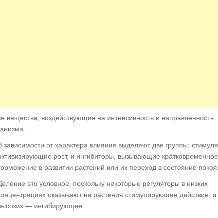
е вещества, воздействующие на интенсивность и направленность
ганизма.
В зависимости от характера влияния выделяют две группы: стимул
активизирующие рост, и ингибиторы, вызывающие кратковременное
торможение в развитии растений или их переход в состояние покоя
Деление это условное, поскольку некоторые регуляторы в низких
концентрациях оказывают на растения стимулирующее действие, а
высоких — ингибирующее.