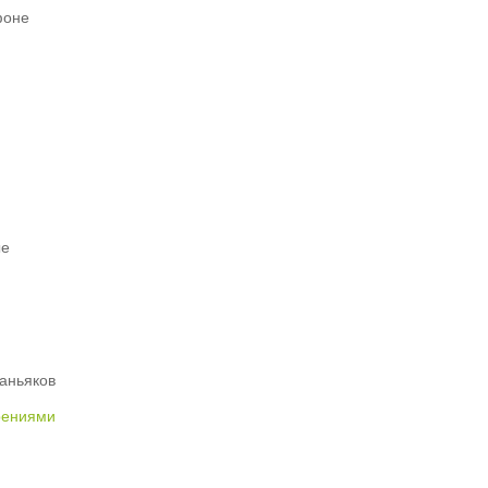
фоне
ые
аньяков
рениями