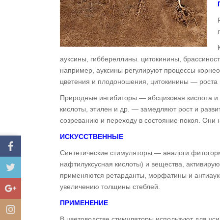
ауксины, гиббереллины. цитокинины, брассинос
например, ауксины регулируют процессы корне
цветения и плодоношения, цитокинины — роста п
Природные ингибиторы — абсцизовая кислота и 
кислоты, этилен и др. — замедляют рост и разви
созреванию и переходу в состояние покоя. Они 
ИСКУССТВЕННЫЕ
Синтетические стимуляторы — аналоги фитогорм
нафтилуксусная кислоты) и вещества, активиру
применяются ретарданты, морфатины и антиаукс
увеличению толщины стеблей.
ПРИМЕНЕНИЕ
В цветоводстве стимуляторы используют для уси