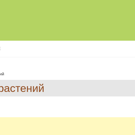
Е
ий
растений