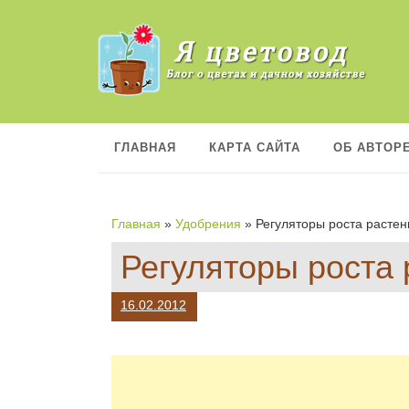
П
е
р
е
й
т
и
к
ГЛАВНАЯ
КАРТА САЙТА
ОБ АВТОР
с
о
д
е
Главная
»
Удобрения
»
Регуляторы роста растен
р
ж
Регуляторы роста 
а
н
и
16.02.2012
ю