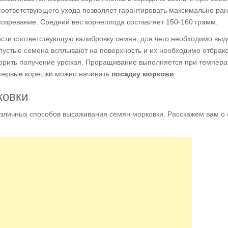
соответствующего ухода позволяет гарантировать максимально ра
созревание. Средний вес корнеплода составляет 150-160 грамм.
сти соответствующую калибровку семян, для чего необходимо выд
 пустые семена всплывают на поверхность и их необходимо отбрако
орить получение урожая. Проращивание выполняется при темпера
я первые корешки можно начинать
посадку моркови
.
ковки
азличных способов высаживания семян морковки. Расскажем вам о