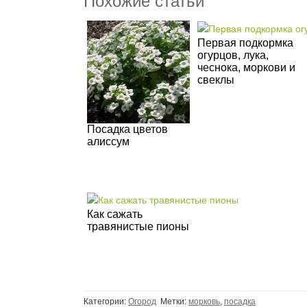
Похожие статьи
Первая подкормка
огурцов, лука,
чеснока, моркови и
свеклы
Посадка цветов
алиссум
Как сажать
травянистые пионы
Категории:
Огород
Метки:
морковь
,
посадка