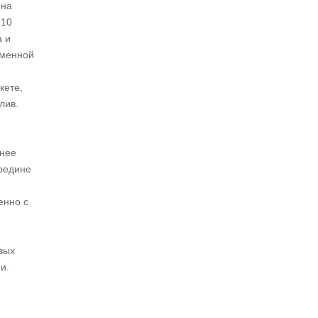
ена
 10
а и
еменной
кете,
лив.
анее
ередине
енно с
вых
и.