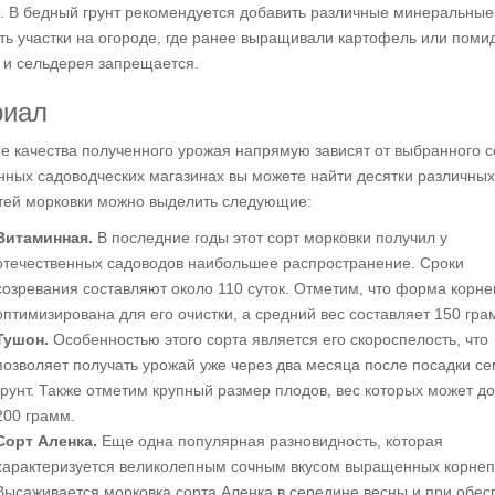
. В бедный грунт рекомендуется добавить различные минеральные
ть участки на огороде, где ранее выращивали картофель или поми
 и сельдерея запрещается.
риал
е качества полученного урожая напрямую зависят от выбранного с
нных садоводческих магазинах вы можете найти десятки различных
стей морковки можно выделить следующие:
Витаминная.
В последние годы этот сорт морковки получил у
отечественных садоводов наибольшее распространение. Сроки
созревания составляют около 110 суток. Отметим, что форма корн
оптимизирована для его очистки, а средний вес составляет 150 гра
Тушон.
Особенностью этого сорта является его скороспелость, что
позволяет получать урожай уже через два месяца после посадки се
грунт. Также отметим крупный размер плодов, вес которых может до
200 грамм.
Сорт Аленка.
Еще одна популярная разновидность, которая
характеризуется великолепным сочным вкусом выращенных корнеп
Высаживается морковка сорта Аленка в середине весны и при обес