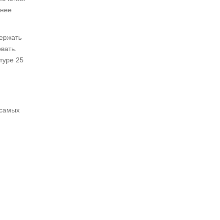
ннее
ержать
вать.
туре 25
 самых