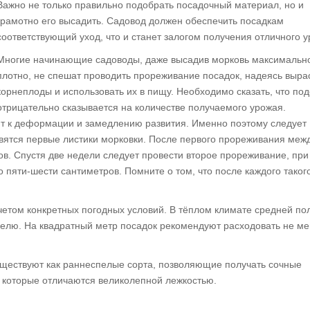
Важно не только правильно подобрать посадочный материал, но и
грамотно его высадить. Садовод должен обеспечить посадкам
соответствующий уход, что и станет залогом получения отличного у
Многие начинающие садоводы, даже высадив морковь максимальн
плотно, не спешат проводить прореживание посадок, надеясь выра
корнеплоды и использовать их в пищу. Необходимо сказать, что по
отрицательно сказывается на количестве получаемого урожая.
дит к деформации и замедлению развития. Именно поэтому следует
явятся первые листики морковки. После первого прореживания меж
в. Спустя две недели следует провести второе прореживание, при
пяти-шести сантиметров. Помните о том, что после каждого таког
четом конкретных погодных условий. В тёплом климате средней по
еделю. На квадратный метр посадок рекомендуют расходовать не м
уществуют как раннеспелые сорта, позволяющие получать сочные
, которые отличаются великолепной лежкостью.