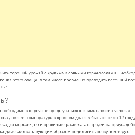
лучить хороший урожай с крупными сочными корнеплодами. Необхо
ния этого овоща, в том числе правильно проводить весенний по
тье.
вь?
необходимо в первую очередь учитывать климатические условия в
воща дневная температура в среднем должна быть не ниже 12 град
осадки моркови, но и правильно располагать грядки на приусадеб
бходимо соответствующим образом подготовить почву, в которую