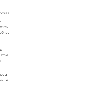
рожая.
о
стить
добное
ду
 этом
о
лосы
еньше