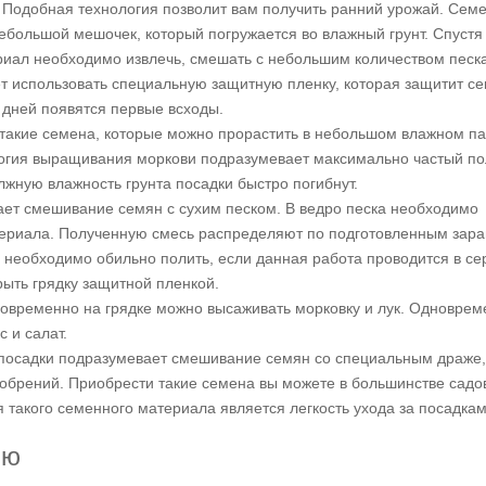
Подобная технология позволит вам получить ранний урожай. Сем
ебольшой мешочек, который погружается во влажный грунт. Спустя
риал необходимо извлечь, смешать с небольшим количеством песк
ет использовать специальную защитную пленку, которая защитит с
 дней появятся первые всходы.
акие семена, которые можно прорастить в небольшом влажном па
ология выращивания моркови подразумевает максимально частый по
лжную влажность грунта посадки быстро погибнут.
ет смешивание семян с сухим песком. В ведро песка необходимо
териала. Полученную смесь распределяют по подготовленным зар
 необходимо обильно полить, если данная работа проводится в с
ыть грядку защитной пленкой.
овременно на грядке можно высаживать морковку и лук. Одноврем
 и салат.
посадки подразумевает смешивание семян со специальным драже,
удобрений. Приобрести такие семена вы можете в большинстве садо
такого семенного материала является легкость ухода за посадкам
ью