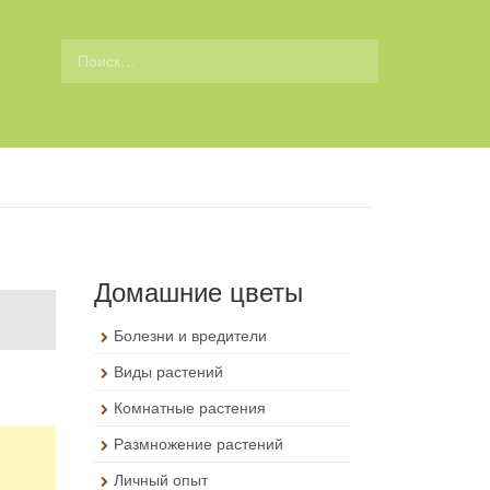
П
о
и
с
к
д
л
я
:
Домашние цветы
Болезни и вредители
Виды растений
Комнатные растения
Размножение растений
Личный опыт