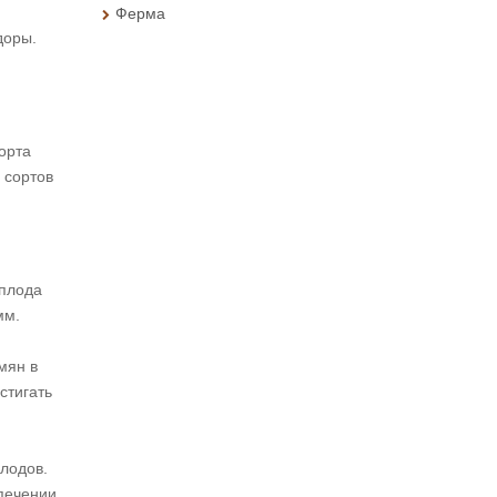
Ферма
доры.
орта
 сортов
еплода
мм.
мян в
стигать
лодов.
печении