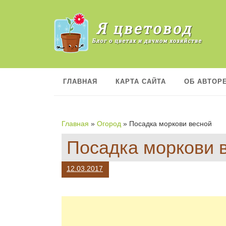
П
е
р
е
й
т
и
к
ГЛАВНАЯ
КАРТА САЙТА
ОБ АВТОР
с
о
д
е
Главная
»
Огород
»
Посадка моркови весной
р
ж
Посадка моркови 
а
н
и
12.03.2017
ю