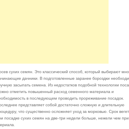
осев сухих семян. Это классический способ, который выбирают мно
ачинающие дачники. В подготовленные заранее бороздки необход
ручную засыпать семена. Из недостатков подобной технологии пос
ожно отметить повышенный расход семенного материала и
еобходимость в последующем проводить прореживание посадок.
оследнее представляет собой достаточно сложную и длительную
роцедуру, что существенно осложняет уход за морковью. Срок веге
ри посадке сухих семян на две-три недели больше, нежели чем при
ериала.