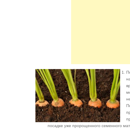
П
н
в
м
н
П
п
п
посадке уже пророщенного семенного мат