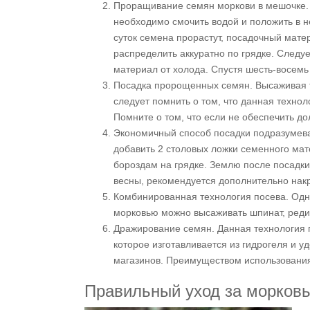
Проращивание семян моркови в мешочке. 
необходимо смочить водой и положить в н
суток семена прорастут, посадочный мате
распределить аккуратно по грядке. Следу
материал от холода. Спустя шесть-восемь
Посадка пророщенных семян. Высаживая т
следует помнить о том, что данная техн
Помните о том, что если не обеспечить до
Экономичный способ посадки подразумева
добавить 2 столовых ложки семенного ма
бороздам на грядке. Землю после посадки
весны, рекомендуется дополнительно накр
Комбинированная технология посева. Одн
морковью можно высаживать шпинат, редис
Дражирование семян. Данная технология 
которое изготавливается из гидрогеля и 
магазинов. Преимуществом использования 
Правильный уход за морков