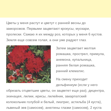
Цветы у меня растут и цветут с ранней весны до
заморозков. Первыми зацветают крокусы, мускари,
пролески. Сажаю я их между роз, которых у меня 6 кустов.
Земля еще совсем голая, а они уже радуют глаз.
Затем зацветает желтая
ромашка, прострел, примула,
анемона, купальница,
ранняя белая ромашка,
ранний клематис.
На смену приходит
дельфиниум (если у него
обрезать отцветшие цветы, он зацветет еще раз), дицентра,
эхинацея, лилии, ирисы, лилейник, закарпатский
колокольчик голубой и белый, лиатрис, астильба (4 куста),
львиный зев (самосев), анютины глазки (самосев), 2 куста