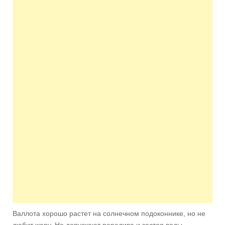
Валлота хорошо растет на сол­нечном подоконнике, но не