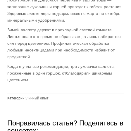
любит жару. Не допускают перелива и за­стоя воды —
загнивание луковицы и корней приведет к гибели растения.
Здоровые экземпляры подкармли­вают с марта по октябрь
минераль­ными удобрениями.
Зимой валлоту держат в прохлад­ной светлой комнате.
Листья она в это время не сбрасывает, а лишь на­бирается
сил перед цветением. Про­филактическая обработка
любыми инсектицидами при необходимости избавит от
вредителей.
Когда я учла все рекомендации, три луковички валлоты,
посажен­ные в один горшок, отблагодарили шикарным
цветением.
Категории:
Личный опыт
Понравилась статья? Поделитесь в
соцсетях: