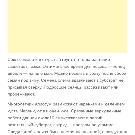
Сеют семена и в открытый грунт, но тогда растение
зацветает поз­же. Оптимальное время для посева — конец
апреля — начало мая. Можно посеять и сразу после сбора
семян под зиму. Семена слегка вдавлива­ют в субстрат, не
присыпая сверху. Подросшие сеянцы рассаживают или
прореживают.
Многолетний алиссум размножают черенками и делением
куста. Черен­куют в июне-июле. Срезанные верху­шечные
побеги длиной около10 смвысаживают в легкий
питательный субстрат, сверху — прозрачное укры­тие.
Следят, чтобы почва была постоянно влажной, а воздух под