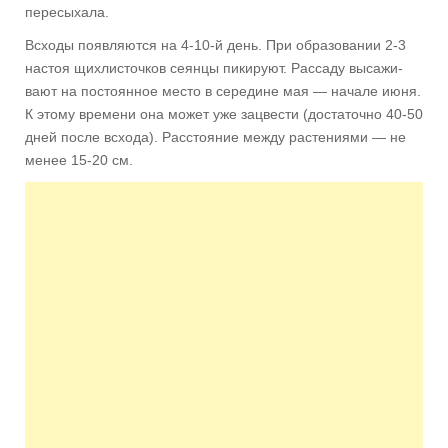
пересыхала.
Всходы появляются на 4-10-й день. При об­разовании 2-3
настоя щихлисточков сеянцы пикируют. Рассаду высажи­
вают на постоянное место в сере­дине мая — начале июня.
К этому вре­мени она может уже зацвести (до­статочно 40-50
дней после всхода). Расстояние между растениями — не
менее 15-20 см.