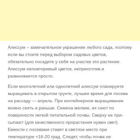
Алиссум – замечательное украшение любого сада, поэтому
если вы стоите перед выбором садовых цветов,
обязательно посадите у себя на участке это растение.
Алиссум неповторимый цветок, неприхотлив и
размножается просто.
Если многолетний или однолет­ний алиссум планируете
выращи­вать в открытом грунте, лучшее вре­мя для посева
на рассаду — апрель. При контейнерном выращивании
можно сеять и раньше. Семена мел­кие, их сеют по
поверхности легкой питательной почвы. Сверху не при­
сыпают (для качественного прорас­тания нужен свет).
Емкости с посе­вами ставят в светлое место при
температуре +16-20 град. Следят, чтобы почва не