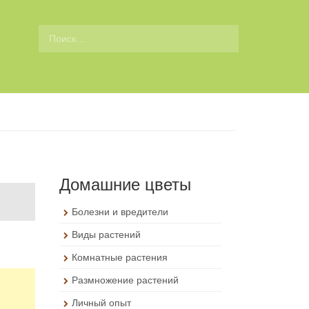
П
о
и
с
к
д
л
я
:
Домашние цветы
Болезни и вредители
Виды растений
Комнатные растения
Размножение растений
Личный опыт