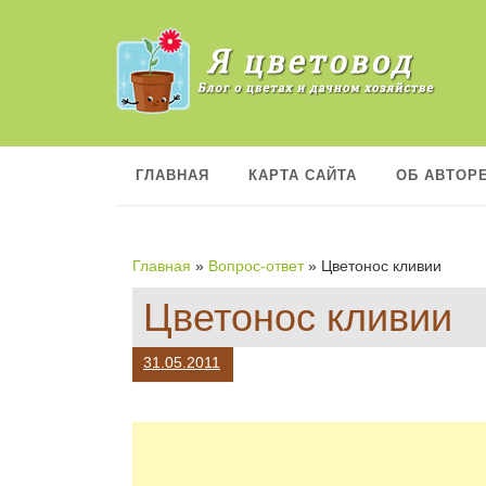
П
е
р
е
й
т
и
к
ГЛАВНАЯ
КАРТА САЙТА
ОБ АВТОР
с
о
д
е
Главная
»
Вопрос-ответ
»
Цветонос кливии
р
ж
Цветонос кливии
а
н
и
31.05.2011
ю