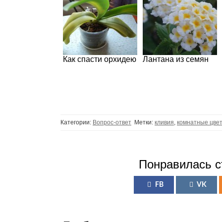
Как спасти орхидею
Лантана из семян
Категории:
Вопрос-ответ
Метки:
кливия
,
комнатные цве
Понравилась с
FB
VK