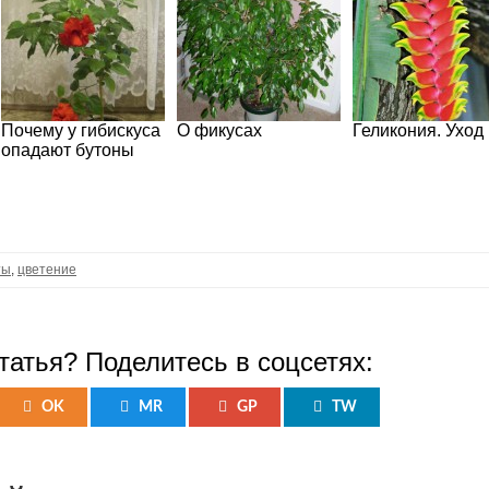
Почему у гибискуса
О фикусах
Геликония. Уход
опадают бутоны
ты
,
цветение
татья? Поделитесь в соцсетях:
OK
MR
GP
TW