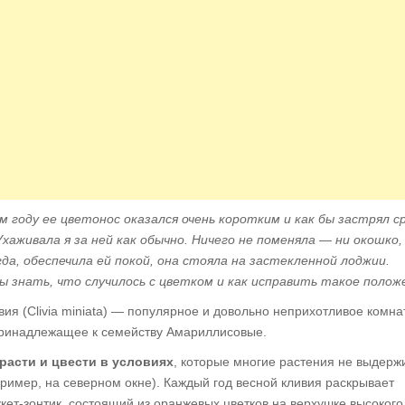
м году ее цветонос оказался очень коротким и как бы застрял с
Ухаживала я за ней как обычно. Ничего не поменяла — ни окошко,
гда, обеспечила ей покой, она стояла на застекленной лоджии.
ы знать, что случилось с цветком и
как исправить такое полож
ия (Clivia miniata) — популярное и довольно неприхотливое комна
принадлежащее к семейству Амариллисовые.
расти и цвести в условиях
, которые многие растения не выдерж
ример, на северном окне). Каждый год весной кливия раскрывает
кет-зонтик, состоящий из оранжевых цветков на верхушке высокого