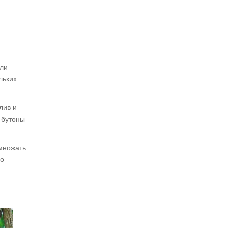
или
льких
лив и
 бутоны
множать
но